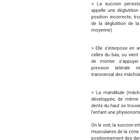
> La succion persista
appelle une déglutition
position incorrecte, 
de la déglutition de l
moyenne).
> Elle s’interpose en a
celles du bas, ou vient 
de monter s’appuyer
pression latérale 
transversal des mâchoi
> La mandibule (mâcho
développée, de même q
dents du haut se trouve
l’enfant une physionomie 
On le voit, la succion i
musculaires de la zone o
positionnement des den