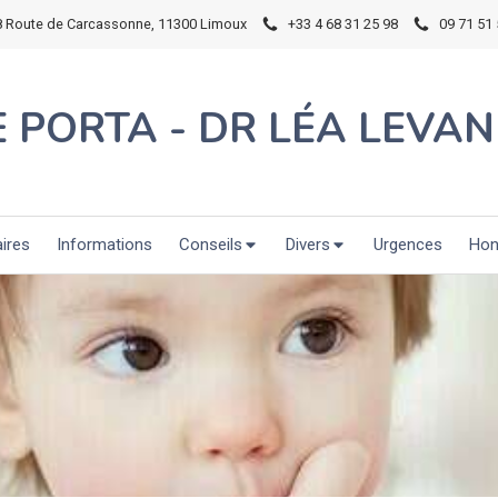
8 Route de Carcassonne, 11300 Limoux
+33 4 68 31 25 98
09 71 51 
E PORTA - DR LÉA LEVAN
aires
Informations
Conseils
Divers
Urgences
Hon