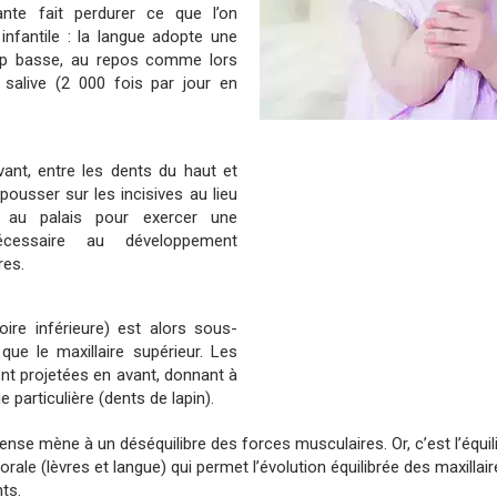
nte fait perdurer ce que l’on
 infantile : la langue adopte une
trop basse, au repos comme lors
a salive (2 000 fois par jour en
vant, entre les dents du haut et
pousser sur les incisives au lieu
 au palais pour exercer une
nécessaire au développement
res.
ire inférieure) est alors sous-
ue le maxillaire supérieur. Les
nt projetées en avant, donnant à
particulière (dents de lapin).
ntense mène à un déséquilibre des forces musculaires. Or, c’est l’équi
rale (lèvres et langue) qui permet l’évolution équilibrée des maxillai
ts.