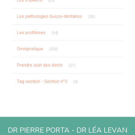
Les implants
(25)
Articles Count
Les pathologies bucco-dentaires
(30)
Articles Count
Les prothèses
(34)
Articles Count
Omnipratique
(202)
Articles Count
Prendre soin des dents
(21)
Articles Count
Tag section - Section n°3
(4)
DR PIERRE PORTA - DR LÉA LEVAN