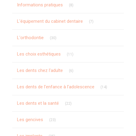
Articles Count
Informations pratiques
(8)
Articles Count
L'équipement du cabinet dentaire
(7)
Articles Count
L'orthodontie
(30)
Articles Count
Les choix esthétiques
(11)
Articles Count
Les dents chez l'adulte
(6)
Articles Count
Les dents de l’enfance à l’adolescence
(14)
Articles Count
Les dents et la santé
(22)
Articles Count
Les gencives
(23)
Articles Count