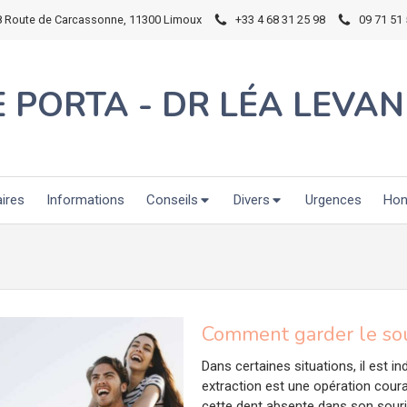
8 Route de Carcassonne, 11300 Limoux
+33 4 68 31 25 98
09 71 51 
E PORTA - DR LÉA LEVAN
aires
Informations
Conseils
Divers
Urgences
Hon
Comment garder le sour
Dans certaines situations, il est in
extraction est une opération coura
cette dent absente dans son souri