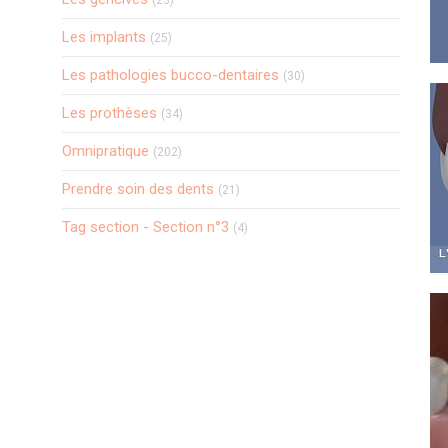
(23)
Articles Count
Les implants
(25)
Articles Count
Les pathologies bucco-dentaires
(30)
Articles Count
Les prothèses
(34)
Articles Count
Omnipratique
(202)
Articles Count
Prendre soin des dents
(21)
Articles Count
Tag section - Section n°3
(4)