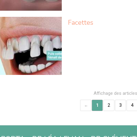
Facettes
Affichage des article
1
2
3
4