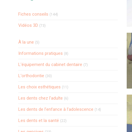
Fiches conseils
(144)
Vidéos 3D
(73)
Articles Count
À la une
(5)
Articles Count
Informations pratiques
(8)
Articles Count
L'équipement du cabinet dentaire
(7)
Articles Count
L'orthodontie
(30)
Articles Count
Les choix esthétiques
(11)
Articles Count
Les dents chez l'adulte
(6)
Articles Count
Les dents de l’enfance à l’adolescence
(14)
Articles Count
Les dents et la santé
(22)
Articles Count
Les gencives