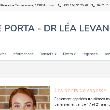
8 Route de Carcassonne, 11300 Limoux
+33 4 68 31 25 98
09 71 51 
E PORTA - DR LÉA LEVAN
aires
Informations
Conseils
Divers
Urgences
Hon
Les dents de sagesse
Également appelées troisièmes mol
généralement entre 17 et 21 ans.