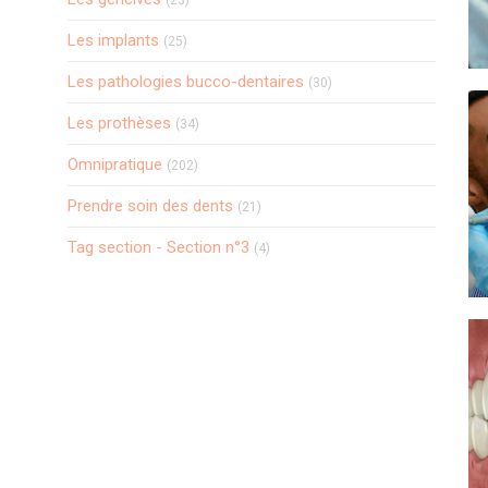
(23)
Articles Count
Les implants
(25)
Articles Count
Les pathologies bucco-dentaires
(30)
Articles Count
Les prothèses
(34)
Articles Count
Omnipratique
(202)
Articles Count
Prendre soin des dents
(21)
Articles Count
Tag section - Section n°3
(4)