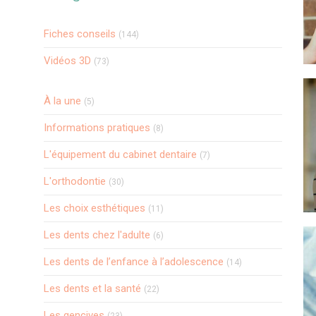
Fiches conseils
(144)
Vidéos 3D
(73)
Articles Count
À la une
(5)
Articles Count
Informations pratiques
(8)
Articles Count
L'équipement du cabinet dentaire
(7)
Articles Count
L'orthodontie
(30)
Articles Count
Les choix esthétiques
(11)
Articles Count
Les dents chez l'adulte
(6)
Articles Count
Les dents de l’enfance à l’adolescence
(14)
Articles Count
Les dents et la santé
(22)
Articles Count
Les gencives