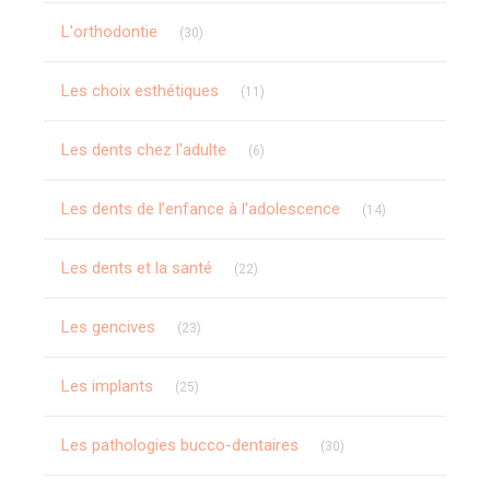
Articles Count
L'orthodontie
(30)
Articles Count
Les choix esthétiques
(11)
Articles Count
Les dents chez l'adulte
(6)
Articles Count
Les dents de l’enfance à l’adolescence
(14)
Articles Count
Les dents et la santé
(22)
Articles Count
Les gencives
(23)
Articles Count
Les implants
(25)
Articles Count
Les pathologies bucco-dentaires
(30)