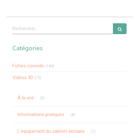
Rechercher
Catégories
Fiches conseils
(144)
Vidéos 3D
(73)
Articles Count
À la une
(5)
Articles Count
Informations pratiques
(8)
Articles Count
L'équipement du cabinet dentaire
(7)