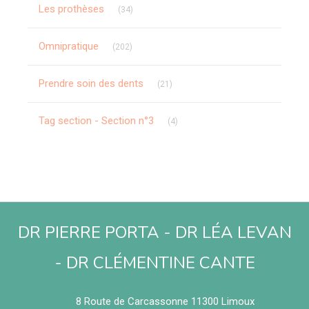
Articles Count
Les prothèses
(34)
Articles Count
Omnipratique
(202)
Articles Count
Prendre soin des dents
(21)
Articles Count
Tag section - Section n°3
(4)
DR PIERRE PORTA - DR LÉA LEVAN
- DR CLÉMENTINE CANTE
8 Route de Carcassonne
11300
Limoux